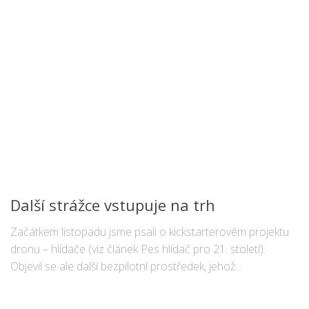
Další strážce vstupuje na trh
Začátkem listopadu jsme psali o kickstarterovém projektu
dronu – hlídače (viz článek Pes hlídač pro 21. století).
Objevil se ale další bezpilotní prostředek, jehož...