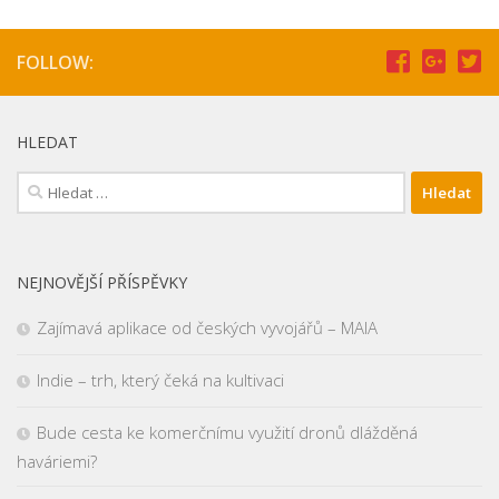
FOLLOW:
HLEDAT
Vyhledávání
NEJNOVĚJŠÍ PŘÍSPĚVKY
Zajímavá aplikace od českých vyvojářů – MAIA
Indie – trh, který čeká na kultivaci
Bude cesta ke komerčnímu využití dronů dlážděná
haváriemi?