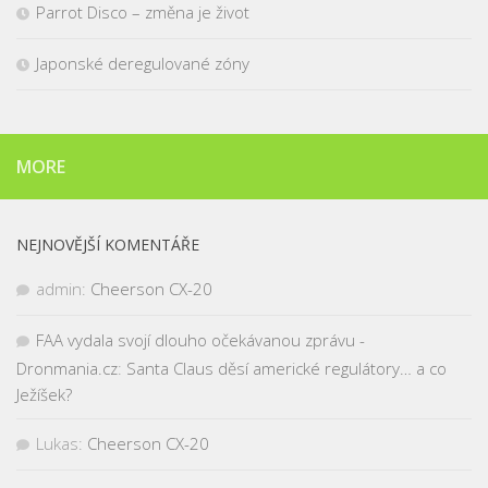
Parrot Disco – změna je život
Japonské deregulované zóny
MORE
NEJNOVĚJŠÍ KOMENTÁŘE
admin
:
Cheerson CX-20
FAA vydala svojí dlouho očekávanou zprávu -
Dronmania.cz
:
Santa Claus děsí americké regulátory… a co
Ježíšek?
Lukas
:
Cheerson CX-20