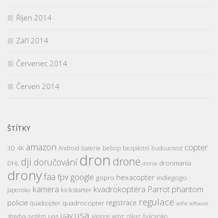
Říjen 2014
Září 2014
Červenec 2014
Červen 2014
ŠTÍTKY
amazon
copter
3D
4K
Android
baterie
bebop
bezpilotní
budoucnost
dron
drone
dji
doručování
dronmania
DHL
dronie
drony
faa
fpv
google
hexacopter
gopro
indiegogo
kamera
kvadrokoptéra
Parrot
phantom
kickstarter
Japonsko
regulace
policie
registrace
quadrocopter
quadcopter
selfie
software
usa
uav
stavba
uas
systém
vánoce
wing
zákaz
švýcarsko