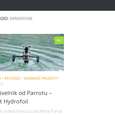
GED:
MINIDRONE
0
Y
/
RECENZE
/
ZAJÍMAVÉ PROJEKTY
15
ivelník od Parrotu –
t Hydrofoil
 známá francouzská firma Parrot