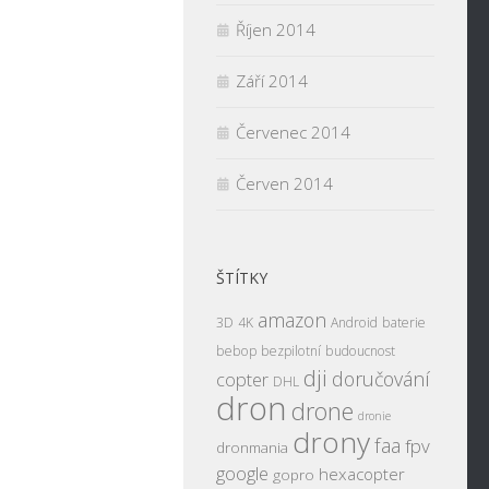
Říjen 2014
Září 2014
Červenec 2014
Červen 2014
ŠTÍTKY
amazon
3D
4K
Android
baterie
bebop
bezpilotní
budoucnost
dji
doručování
copter
DHL
dron
drone
dronie
drony
faa
fpv
dronmania
google
hexacopter
gopro