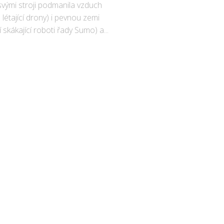
e svými stroji podmanila vzduch
é létající drony) i pevnou zemi
í skákající roboti řady Sumo) a...