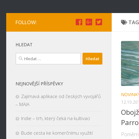
FOLLOW:
TAG
HLEDAT
Vyhledávání
NEJNOVĚJŠÍ PŘÍSPĚVKY
NOVINK
Zajímavá aplikace od českých vyvojářů
12.10.20
– MAIA
Obojž
Indie – trh, který čeká na kultivaci
Parro
Bude cesta ke komerčnímu využití
Poměrně