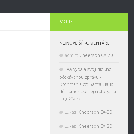
MORE
NEJNOVĚJŠÍ KOMENTÁŘE
admin
:
Cheerson CX-20
FAA vydala svojí dlouho
očekávanou zprávu -
Dronmania.cz
:
Santa Claus
děsí americké regulátory… a
co Ježíšek?
Lukas
:
Cheerson CX-20
Lukas
:
Cheerson CX-20