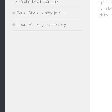
dronů dlážděná haváriemi?
si již s
(klasick
Parrot Disco – změna je život
(oblíben
Japonské deregulované zóny