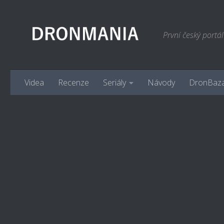
Skip to content
První český portá
Videa
Recenze
Seriály
Návody
DronBaz