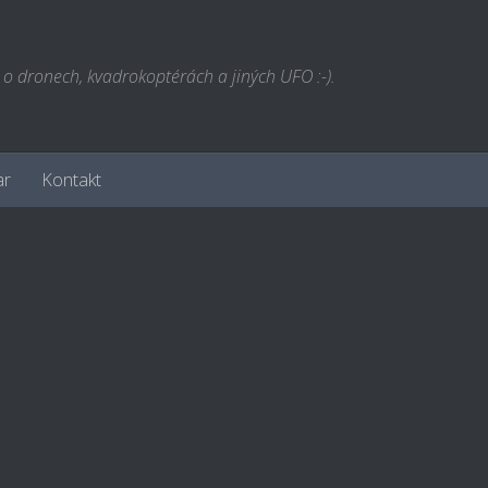
l o dronech, kvadrokoptérách a jiných UFO :-).
ar
Kontakt