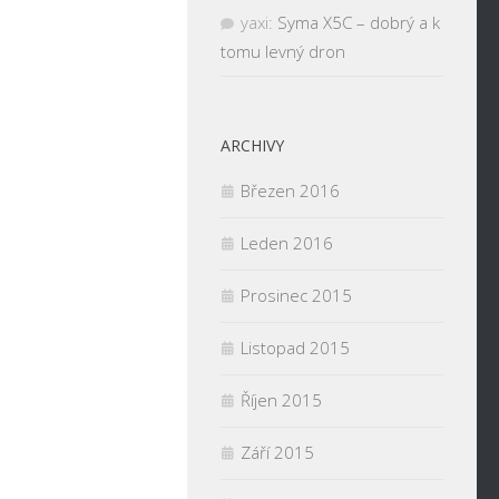
yaxi
:
Syma X5C – dobrý a k
tomu levný dron
ARCHIVY
Březen 2016
Leden 2016
Prosinec 2015
Listopad 2015
Říjen 2015
Září 2015