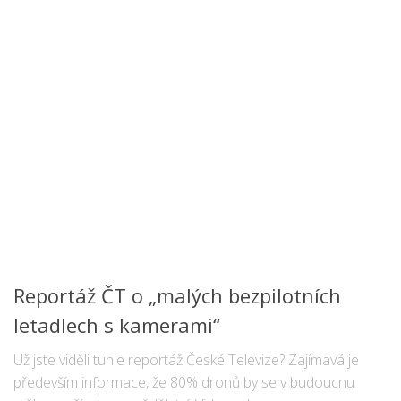
Reportáž ČT o „malých bezpilotních
letadlech s kamerami“
Už jste viděli tuhle reportáž České Televize? Zajímavá je
především informace, že 80% dronů by se v budoucnu