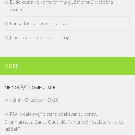
Bude cesta ke komerčnímu využití dronů dlážděná
haváriemi?
Parrot Disco – změna je život
Japonské deregulované zóny
MORE
NEJNOVĚJŠÍ KOMENTÁŘE
admin
:
Cheerson CX-20
FAA vydala svojí dlouho očekávanou zprávu -
Dronmania.cz
:
Santa Claus děsí americké regulátory… a co
Ježíšek?