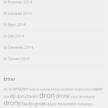
Prosinec 2014
Listopad 2014
Říjen 2014
Září 2014
Červenec 2014
Červen 2014
ŠTÍTKY
amazon
copter
3D
4K
Android
baterie
bebop
bezpilotní
budoucnost
dron
drone
dji
doručování
dronmania
DHL
dronie
drony
faa
fpv
google
hexacopter
gopro
indiegogo