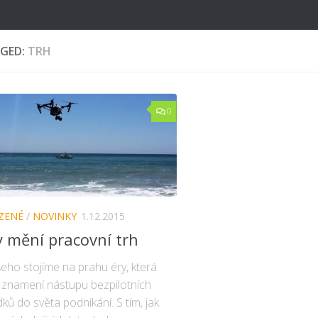
GED:
TRH
0
ZENÉ
/
NOVINKY
1.12.2015
 mění pracovní trh
eho stojíme na prahu éry, která
 znamení nástupu bezpilotních
ků do světa podnikání. S tím, jak