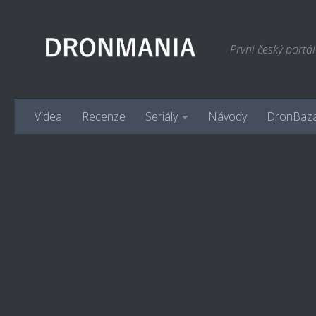
Skip to content
První český portá
Videa
Recenze
Seriály
Návody
DronBaz