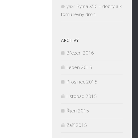
yaxi
:
Syma X5C – dobrý a k
tomu levný dron
ARCHIVY
Březen 2016
Leden 2016
Prosinec 2015
Listopad 2015
Říjen 2015
Září 2015