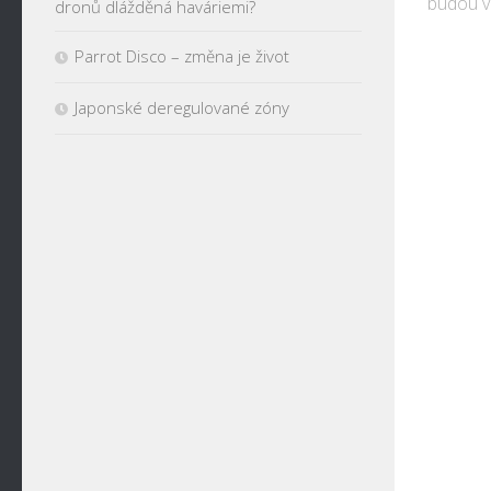
budou v 
dronů dlážděná haváriemi?
Parrot Disco – změna je život
Japonské deregulované zóny