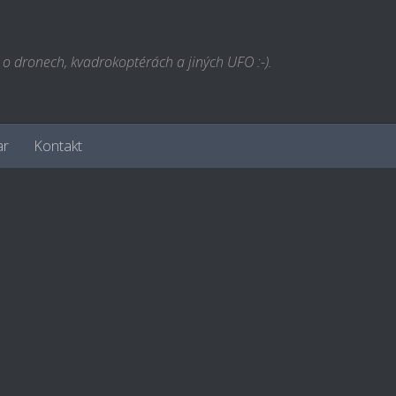
l o dronech, kvadrokoptérách a jiných UFO :-).
ar
Kontakt