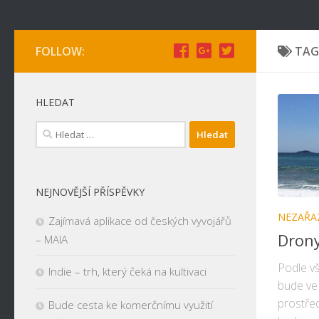
FOLLOW:
TAG
HLEDAT
Vyhledávání
NEJNOVĚJŠÍ PŘÍSPĚVKY
NEZAŘA
Zajímavá aplikace od českých vyvojářů
Drony
– MAIA
Podle vš
Indie – trh, který čeká na kultivaci
bude ve
prostřed
Bude cesta ke komerčnímu využití