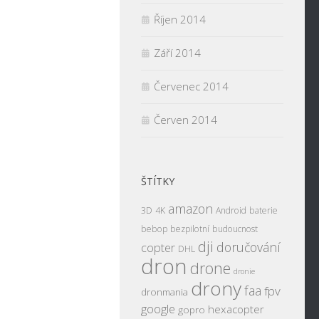
Říjen 2014
Září 2014
Červenec 2014
Červen 2014
ŠTÍTKY
amazon
3D
4K
Android
baterie
bebop
bezpilotní
budoucnost
dji
doručování
copter
DHL
dron
drone
dronie
drony
faa
fpv
dronmania
google
hexacopter
gopro