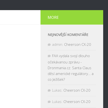
MORE
NEJNOVĚJŠÍ KOMENTÁŘE
admin
:
Cheerson CX-20
FAA vydala svojí dlouho
očekávanou zprávu -
Dronmania.cz
:
Santa Claus
děsí americké regulátory… a
co Ježíšek?
Lukas
:
Cheerson CX-20
Lukas
:
Cheerson CX-20